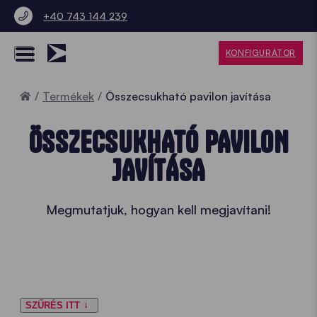
+40 743 144 239
KONFIGURÁTOR
Home
Termékek
Összecsukható pavilon javítása
ÖSSZECSUKHATÓ PAVILON
JAVÍTÁSA
Megmutatjuk, hogyan kell megjavítani!
SZŰRÉS ITT