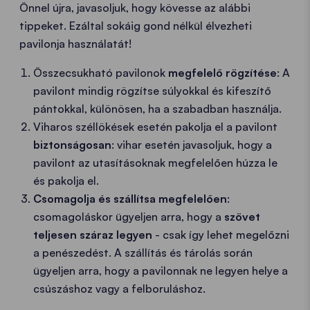
Önnel újra, javasoljuk, hogy kövesse az alábbi
tippeket. Ezáltal sokáig gond nélkül élvezheti
pavilonja használatát!
Összecsukható pavilonok
megfelelő rögzítése
: A
pavilont mindig rögzítse súlyokkal és kifeszítő
pántokkal, különösen, ha a szabadban használja.
Viharos széllökések esetén pakolja el a pavilont
biztonságosan
: vihar esetén javasoljuk, hogy a
pavilont az utasításoknak megfelelően húzza le
és pakolja el.
Csomagolja és szállítsa megfelelően
:
csomagoláskor ügyeljen arra, hogy a
szövet
teljesen száraz legyen
- csak így lehet megelőzni
a penészedést. A szállítás és tárolás során
ügyeljen arra, hogy a pavilonnak ne legyen helye a
csúszáshoz vagy a felboruláshoz.