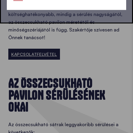
javítás vagy egy új szerkezet vásárlása a
költséghatékonyabb, mindig a sérülés nagyságától,
az összecsukható pavilon méretétől és
minőségszériájától is függ. Szakértője szívesen ad
Önnek tanácsot!
KAPCSOLATFELVÉTEL
AZ ÖSSZECSUKHATÓ
PAVILON SÉRÜLÉSÉNEK
OKAI
Az összecsukható sátrak leggyakoribb sérülései a
következők: