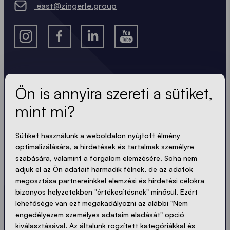
east@zingerle.group
A legfrissebb hírek.
Ön is annyira szereti a sütiket,
mint mi?
Mindig naprakész. Nincs spam! Rövid, ropogós és
tömör. Akárcsak a sátraink.
Sütiket használunk a weboldalon nyújtott élmény
optimalizálására, a hirdetések és tartalmak személyre
LOADING - LOADING - LOADING - LOADING -
szabására, valamint a forgalom elemzésére. Soha nem
adjuk el az Ön adatait harmadik félnek, de az adatok
ADATVÉDELEM ELFOGADÁSA
megosztása partnereinkkel elemzési és hirdetési célokra
bizonyos helyzetekben "értékesítésnek" minősül. Ezért
lehetősége van ezt megakadályozni az alábbi "Nem
engedélyezem személyes adataim eladását" opció
kiválasztásával. Az általunk rögzített kategóriákkal és