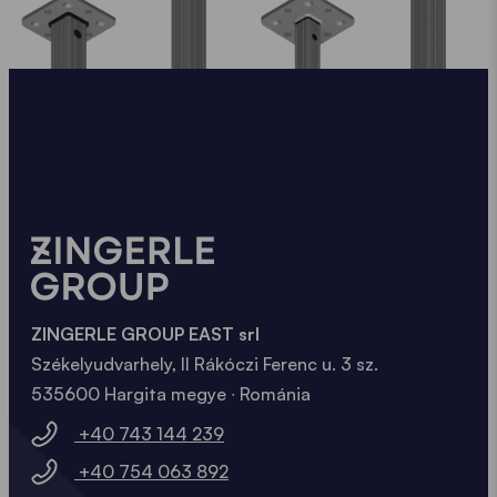
ZINGERLE GROUP EAST srl
Székelyudvarhely, II Rákóczi Ferenc u. 3 sz.
535600 Hargita megye ∙ Románia
+40 743 144 239
+40 754 063 892