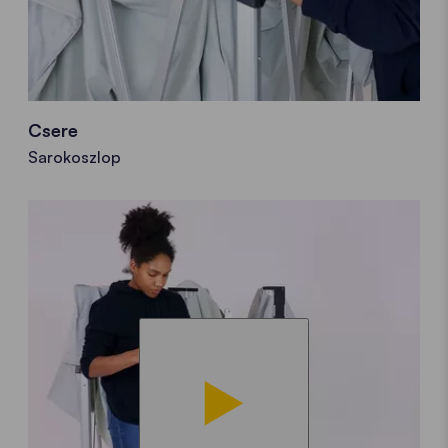
Csere
Sarokoszlop