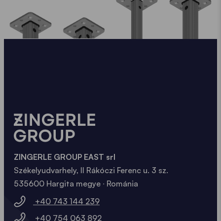
ZINGERLE GROUP EAST srl
Székelyudvarhely, II Rákóczi Ferenc u. 3 sz.
535600 Hargita megye ∙ Románia
+40 743 144 239
+40 754 063 892