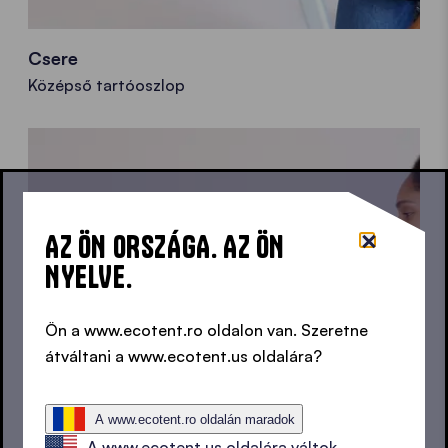
Csere
Középső tartóoszlop
AZ ÖN ORSZÁGA. AZ ÖN
NYELVE.
Ön a www.ecotent.ro oldalon van. Szeretne
átváltani a www.ecotent.us oldalára?
A www.ecotent.ro oldalán maradok
A www.ecotent.us oldalára váltok