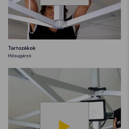
Tartozékok
Hősugárzó