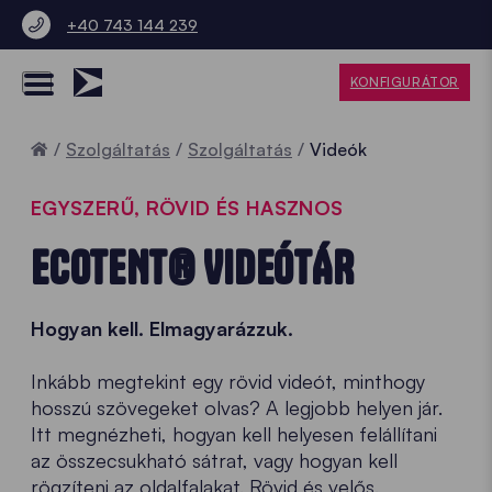
+40 743 144 239
KONFIGURÁTOR
Home
Szolgáltatás
Szolgáltatás
Videók
EGYSZERŰ, RÖVID ÉS HASZNOS
ECOTENT® VIDEÓTÁR
Hogyan kell. Elmagyarázzuk.
Inkább megtekint egy rövid videót, minthogy
hosszú szövegeket olvas? A legjobb helyen jár.
Itt megnézheti, hogyan kell helyesen felállítani
az összecsukható sátrat, vagy hogyan kell
rögzíteni az oldalfalakat. Rövid és velős.