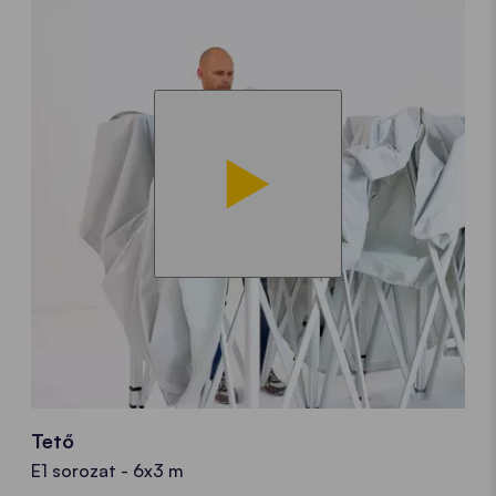
Tető
E1 sorozat - 6x3 m