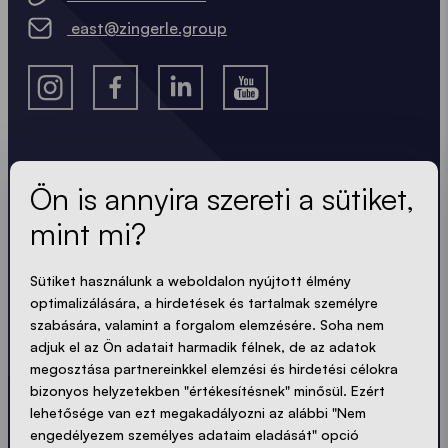
east@zingerle.group
A legfrissebb hírek.
Ön is annyira szereti a sütiket,
mint mi?
Mindig naprakész. Nincs spam! Rövid, ropogós és
tömör. Akárcsak a sátraink.
Sütiket használunk a weboldalon nyújtott élmény
optimalizálására, a hirdetések és tartalmak személyre
LOADING - LOADING - LOADING - LOADING -
szabására, valamint a forgalom elemzésére. Soha nem
adjuk el az Ön adatait harmadik félnek, de az adatok
ADATVÉDELEM ELFOGADÁSA
megosztása partnereinkkel elemzési és hirdetési célokra
bizonyos helyzetekben "értékesítésnek" minősül. Ezért
lehetősége van ezt megakadályozni az alábbi "Nem
engedélyezem személyes adataim eladását" opció