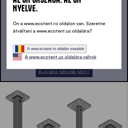
NYELVE.
Ön a www.ecotent.ro oldalon van. Szeretne
átváltani a www.ecotent.us oldalára?
ÚJ TERVEI VANNAK?
A www.ecotent.ro oldalán maradok
A www.ecotent.us oldalára váltok
ÍRJA MEG NEKÜNK MOST