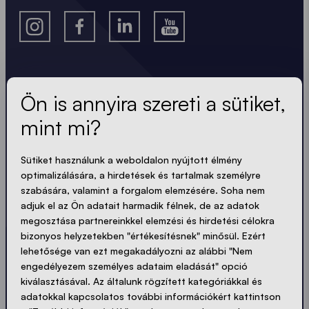
A legfrissebb hírek.
Ön is annyira szereti a sütiket,
mint mi?
Mindig naprakész. Nincs spam! Rövid, ropogós és
tömör. Akárcsak a sátraink.
Sütiket használunk a weboldalon nyújtott élmény
optimalizálására, a hirdetések és tartalmak személyre
LOADING - LOADING - LOADING - LOADING -
szabására, valamint a forgalom elemzésére. Soha nem
adjuk el az Ön adatait harmadik félnek, de az adatok
ADATVÉDELEM ELFOGADÁSA
megosztása partnereinkkel elemzési és hirdetési célokra
bizonyos helyzetekben "értékesítésnek" minősül. Ezért
lehetősége van ezt megakadályozni az alábbi "Nem
engedélyezem személyes adataim eladását" opció
kiválasztásával. Az általunk rögzített kategóriákkal és
Küldés
adatokkal kapcsolatos további információkért kattintson