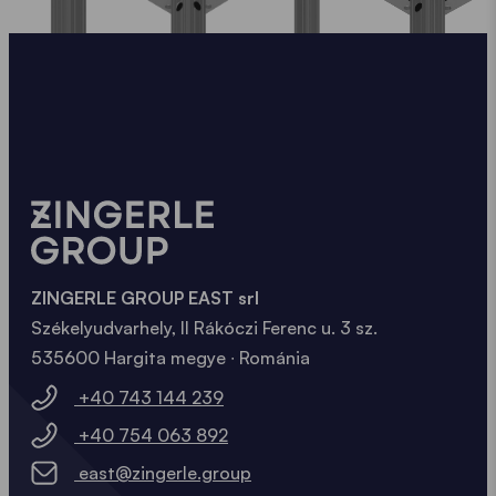
ZINGERLE GROUP EAST srl
Székelyudvarhely, II Rákóczi Ferenc u. 3 sz.
535600 Hargita megye ∙ Románia
+40 743 144 239
+40 754 063 892
east@zingerle.group