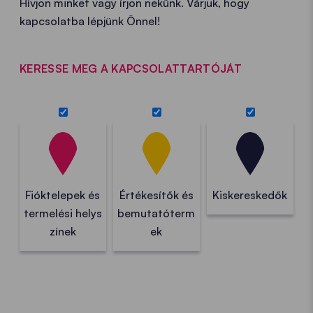
Hívjon minket vagy írjon nekünk. Várjuk, hogy
kapcsolatba lépjünk Önnel!
KERESSE MEG A KAPCSOLATTARTÓJÁT
Fióktelepek és
Értékesítők és
Kiskereskedők
termelési helys
bemutatóterm
zínek
ek