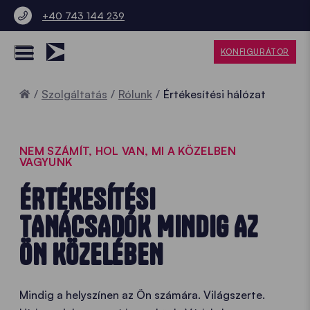
+40 743 144 239
KONFIGURÁTOR
Home
Szolgáltatás
Rólunk
Értékesítési hálózat
NEM SZÁMÍT, HOL VAN, MI A KÖZELBEN
VAGYUNK
ÉRTÉKESÍTÉSI
TANÁCSADÓK MINDIG AZ
ÖN KÖZELÉBEN
Mindig a helyszínen az Ön számára. Világszerte.