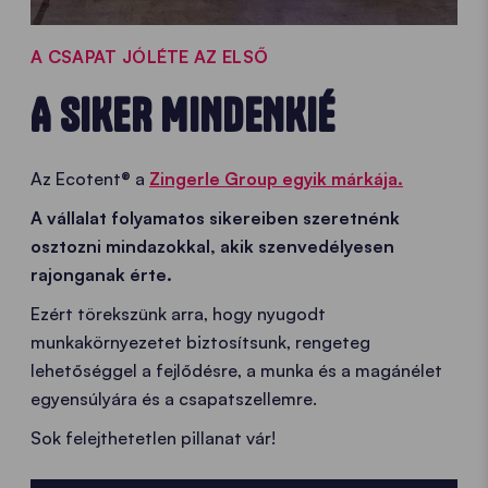
A CSAPAT JÓLÉTE AZ ELSŐ
A SIKER MINDENKIÉ
Az Ecotent® a
Zingerle Group egyik márkája.
A vállalat folyamatos sikereiben szeretnénk
osztozni mindazokkal, akik szenvedélyesen
rajonganak érte.
Ezért törekszünk arra, hogy nyugodt
munkakörnyezetet biztosítsunk, rengeteg
lehetőséggel a fejlődésre, a munka és a magánélet
egyensúlyára és a csapatszellemre.
Sok felejthetetlen pillanat vár!