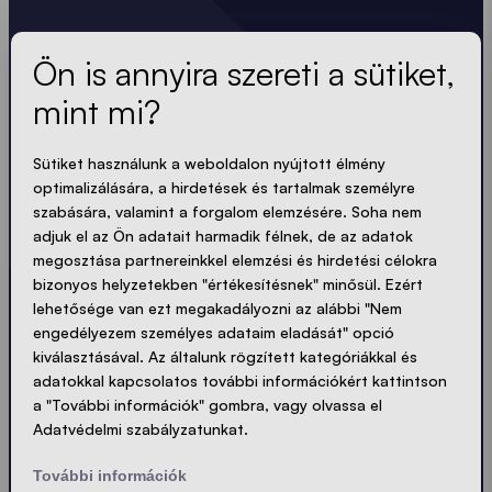
A legfrissebb hírek.
Ön is annyira szereti a sütiket,
mint mi?
Mindig naprakész. Nincs spam! Rövid, ropogós és
tömör. Akárcsak a sátraink.
Sütiket használunk a weboldalon nyújtott élmény
LOADING - LOADING - LOADING - LOADING -
optimalizálására, a hirdetések és tartalmak személyre
szabására, valamint a forgalom elemzésére. Soha nem
adjuk el az Ön adatait harmadik félnek, de az adatok
ADATVÉDELEM ELFOGADÁSA
megosztása partnereinkkel elemzési és hirdetési célokra
bizonyos helyzetekben "értékesítésnek" minősül. Ezért
lehetősége van ezt megakadályozni az alábbi "Nem
engedélyezem személyes adataim eladását" opció
kiválasztásával. Az általunk rögzített kategóriákkal és
Küldés
adatokkal kapcsolatos további információkért kattintson
a "További információk" gombra, vagy olvassa el
Adatvédelmi szabályzatunkat.
© Ecotent®
Katalógus
Imprint
Privacy
További információk
Cookies
Kapcsolatfelvétel
Sitemap