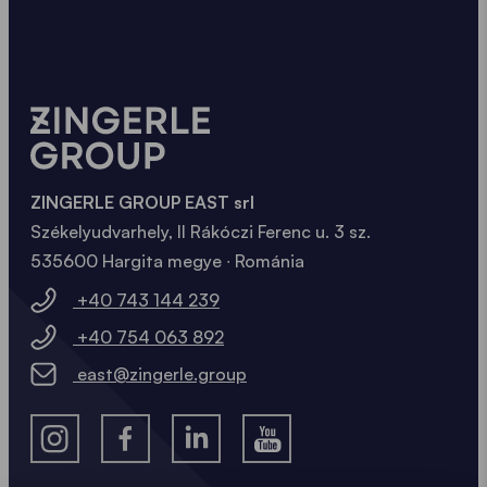
ZINGERLE GROUP EAST srl
Székelyudvarhely, II Rákóczi Ferenc u. 3 sz.
535600 Hargita megye ∙ Románia
+40 743 144 239
+40 754 063 892
east@zingerle.group