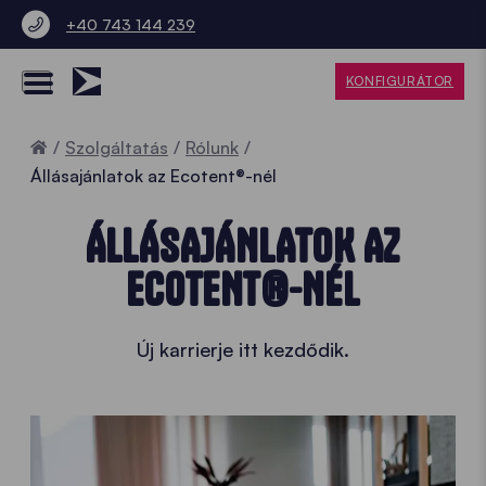
+40 743 144 239
KONFIGURÁTOR
Home
Szolgáltatás
Rólunk
Állásajánlatok az Ecotent®-nél
ÁLLÁSAJÁNLATOK AZ
ECOTENT®-NÉL
Új karrierje itt kezdődik.