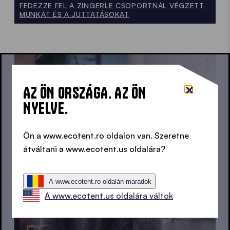
FEDEZZE FEL A ZINGERLE CSOPORTNÁL VÉGZETT
MUNKÁT ÉS A JUTTATÁSOKAT
AZ ÖN ORSZÁGA. AZ ÖN
NYELVE.
Ön a www.ecotent.ro oldalon van. Szeretne
átváltani a www.ecotent.us oldalára?
A www.ecotent.ro oldalán maradok
A www.ecotent.us oldalára váltok