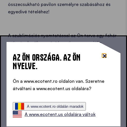
összecsukható pavilon személyre szabásához és
egyedivé tételéhez!
A szublimációs nyomtatással az Ön terve egy fehér
szövetre kerül nyomtatásra, és egy speciális
eljárásnak köszönhetően a tinta mintegy
AZ ÖN ORSZÁGA. AZ ÖN
varázsütésre behatol a szövetbe. Ez kivételes
NYELVE.
megjelenést kölcsönöz az összecsukható
pavilonjának, és biztos lehet benne, hogy a
nyomtatás tartós lesz és ellenáll minden kalandnak.
Ön a www.ecotent.ro oldalon van. Szeretne
átváltani a www.ecotent.us oldalára?
Termotranszferes nyomtatás
A www.ecotent.ro oldalán maradok
A www.ecotent.us oldalára váltok
Szitanyomás