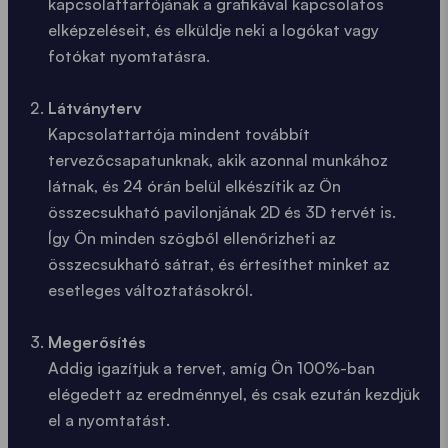
kapcsolattartójának a grafikával kapcsolatos
elképzeléseit, és elküldje neki a logókat vagy
fotókat nyomtatásra.
Látványterv
Kapcsolattartója mindent továbbít
tervezőcsapatunknak, akik azonnal munkához
látnak, és 24 órán belül elkészítik az Ön
összecsukható pavilonjának 2D és 3D tervét is.
Így Ön minden szögből ellenőrizheti az
összecsukható sátrat, és értesíthet minket az
esetleges változtatásokról.
Megerősítés
Addig igazítjuk a tervet, amíg Ön 100%-ban
elégedett az eredménnyel, és csak ezután kezdjük
el a nyomtatást.