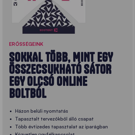
ERŐSSÉGEINK
SOKKAL TÖBB, MINT EGY
ÖSSZECSUKHATÓ SÁTOR
EGY OLCSÓ ONLINE
BOLTBÓL
Házon belüli nyomtatás
Tapasztalt tervezőkből álló csapat
Több évtizedes tapasztalat az iparágban
Közvetlen ügyfélkapcsolat