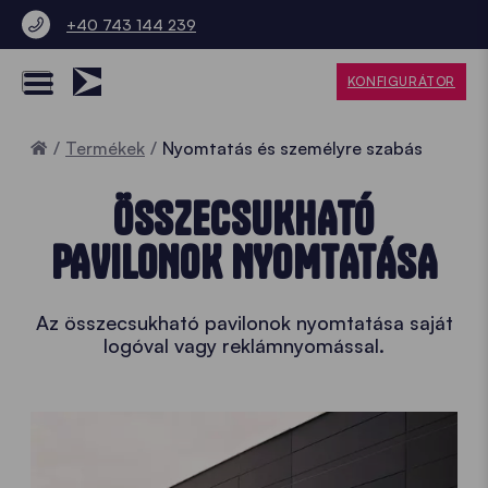
+40 743 144 239
KONFIGURÁTOR
Home
Termékek
Nyomtatás és személyre szabás
ÖSSZECSUKHATÓ
PAVILONOK NYOMTATÁSA
Az összecsukható pavilonok nyomtatása saját
logóval vagy reklámnyomással.