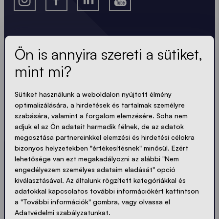
túlnyúlásokat vagy vágási jeleket.
Minden képet be kell ágyazni a fájlba.
A legfrissebb hírek.
MINDEN A SZEMÉLYRE SZABÁSRÓL SZÓL
Ön is annyira szereti a sütiket,
mint mi?
Mindig naprakész. Nincs spam! Rövid, ropogós és
tömör. Akárcsak a sátraink.
Sütiket használunk a weboldalon nyújtott élmény
optimalizálására, a hirdetések és tartalmak személyre
LOADING - LOADING - LOADING - LOADING -
szabására, valamint a forgalom elemzésére. Soha nem
adjuk el az Ön adatait harmadik félnek, de az adatok
ADATVÉDELEM ELFOGADÁSA
megosztása partnereinkkel elemzési és hirdetési célokra
bizonyos helyzetekben "értékesítésnek" minősül. Ezért
lehetősége van ezt megakadályozni az alábbi "Nem
engedélyezem személyes adataim eladását" opció
kiválasztásával. Az általunk rögzített kategóriákkal és
Küldés
adatokkal kapcsolatos további információkért kattintson
a "További információk" gombra, vagy olvassa el
Adatvédelmi szabályzatunkat.