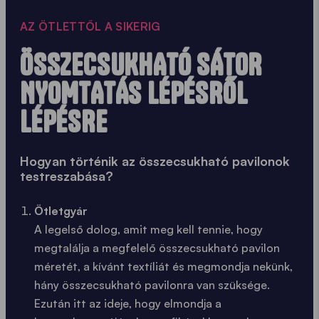
AZ ÖTLETTŐL A SIKERIG
ÖSSZECSUKHATÓ SÁTOR
NYOMTATÁS LÉPÉSRŐL
LÉPÉSRE
Hogyan történik az összecsukható pavilonok
testreszabása?
Ötletgyár
A legelső dolog, amit meg kell tennie, hogy
megtalálja a megfelelő összecsukható pavilon
méretét, a kívánt textíliát és megmondja nekünk,
hány összecsukható pavilonra van szüksége.
Ezután itt az ideje, hogy elmondja a