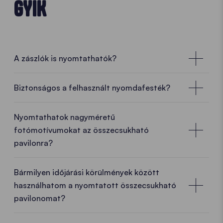
GYIK
A zászlók is nyomtathatók?
Biztonságos a felhasznált nyomdafesték?
Nyomtatás tanúsított tintákkal
Nyomtathatok nagyméretű
fotómotívumokat az összecsukható
Büszkék vagyunk arra, hogy sátorszöveteink
pavilonra?
nyomtatásához használt nyomdafestékünk
rendelkezik az ECO PASSPORT tanúsítvánnyal. Az
ECO PASSPORT tanúsítvánnyal rendelkező
Bármilyen időjárási körülmények között
anyagokat az ECO PASSPORT szabványban
használhatom a nyomtatott összecsukható
felsorolt kritikus koncentrációjú szennyező anyagok
pavilonomat?
tekintetében vizsgálták. A címke így átláthatóan
mutatja, hogy mely cikkek felelnek meg a