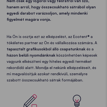
Nem csak egy logóról vagy feliratról van szó,
hanem arról, hogy összecsukható sátrából olyan
egyedi darabot varázsoljon, amely mindenki
figyelmét magára vonja.
Ha Ön is osztja ezt az elképzelést, az Ecotent® a
tökéletes partner az Ön és vállalkozása számára. A
tapasztalt grafikusokból álló csapatunknak
és a
házon belüli nyomdánknak
köszönhetően képesek
vagyunk elkészíteni egy hiteles egyedi terméket
rekordidő alatt. Mondja el nekünk elképzeléseit, és
mi megvalósítjuk azokat rendkívüli, személyre
szabott összecsukható sátrak formájában.