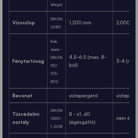
átlaga)
DIN EN
Vízoszlop
1,200 mm
2,000 m
20811
Kék
skála -
4.5-6.5 (max. 8-
DIN EN
Fénytartóság
3-4 (max.
ból)
ISO
105-
B02
Bevonat
vízlepergető
vízleperg
DIN EN
Tűzvédelmi
B - s1, d0
nem égés
13501-
osztály
(égésgátló)
1: 2018