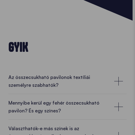
GYIK
Az összecsukható pavilonok textíliái
személyre szabhatók?
Mennyibe kerül egy fehér összecsukható
pavilon? És egy színes?
A szín változik, de az ár nem
Választhatók-e más színek is az