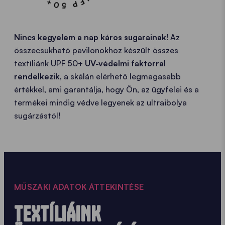
Nincs kegyelem a nap káros sugarainak!
Az
összecsukható pavilonokhoz készült összes
textíliánk UPF 50+
UV-védelmi faktorral
rendelkezik
, a skálán elérhető legmagasabb
értékkel, ami garantálja, hogy Ön, az ügyfelei és a
termékei mindig védve legyenek az ultraibolya
sugárzástól!
MŰSZAKI ADATOK ÁTTEKINTÉSE
TEXTÍLIÁINK