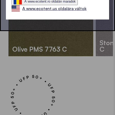
A www.ecotent.ro oldalán maradok
A www.ecotent.us oldalára váltok
Ston
Olive PMS 7763 C
C
UFP 50+ • UFP 50+ • UFP 50+ • UFP 50+ •