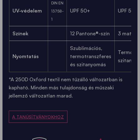
DIN EN
UV-védelem
UPF 50+
UPF 50+
13758-
1
Színek
12 Pantone®-szín
3 matt P
Szublimációs,
Termotra
Nyomtatás
termotranszferes
szitany
és szitanyomás
*A 250D Oxford textil nem tűzálló változatban is
kapható. Minden más tulajdonság és műszaki
jellemző változatlan marad.
A TANÚSÍTVÁNYOKHOZ