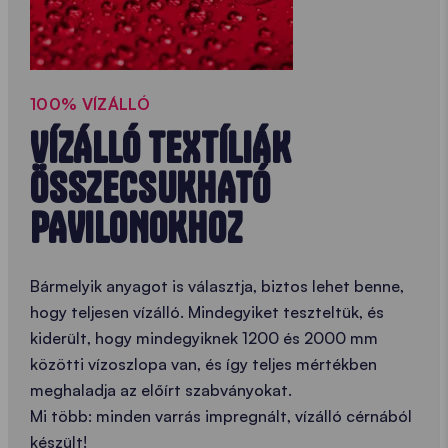
100% VÍZÁLLÓ
VÍZÁLLÓ TEXTÍLIÁK
ÖSSZECSUKHATÓ
PAVILONOKHOZ
Bármelyik anyagot is választja, biztos lehet benne,
hogy teljesen vízálló. Mindegyiket teszteltük, és
kiderült, hogy mindegyiknek 1200 és 2000 mm
közötti vízoszlopa van, és így teljes mértékben
meghaladja az előírt szabványokat.
Mi több: minden varrás impregnált, vízálló cérnából
készült!