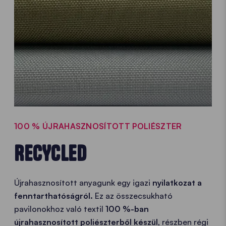
100 % ÚJRAHASZNOSÍTOTT POLIÉSZTER
RECYCLED
Újrahasznosított anyagunk egy igazi
nyilatkozat a
fenntarthatóságról.
Ez az összecsukható
pavilonokhoz való textil
100 %-ban
újrahasznosított poliészterből készül
, részben régi