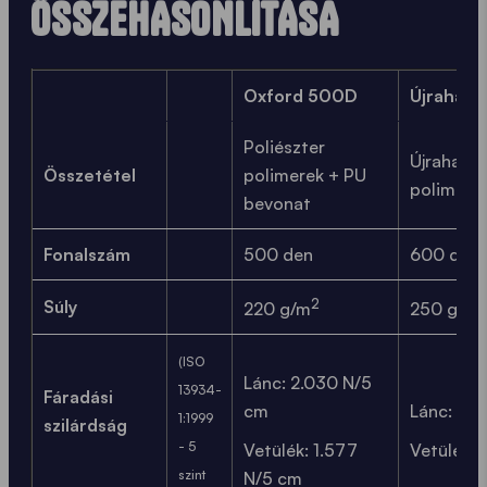
ÖSSZEHASONLÍTÁSA
Oxford 500D
Újrahasz
Poliészter
Újrahaszn
Összetétel
polimerek + PU
polimere
bevonat
Fonalszám
500 den
600 den
2
2
Súly
220 g/m
250 g/m
(ISO
Lánc: 2.030 N/5
13934-
Fáradási
cm
Lánc: 1.7
1:1999
szilárdság
- 5
Vetülék: 1.577
Vetülék: 
szint
N/5 cm