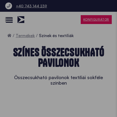
+40 743 144 239
KONFIGURÁTOR
Home
Termékek
Színek és textíliák
SZÍNES ÖSSZECSUKHATÓ
PAVILONOK
Összecsukható pavilonok textíliái sokféle
színben