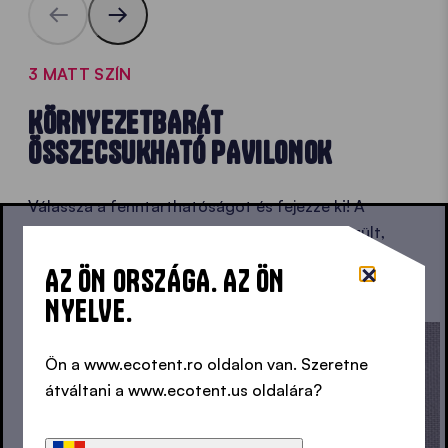
3 MATT SZÍN
KÖRNYEZETBARÁT
ÖSSZECSUKHATÓ PAVILONOK
Válassza a fenntarthatóságot és fejezze ki! A
100%-ban újrahasznosított anyagokból készült,
újrahasznosított szövetünk színei a természetet
AZ ÖN ORSZÁGA. AZ ÖN
tükrözik.
NYELVE.
Ön a www.ecotent.ro oldalon van. Szeretne
átváltani a www.ecotent.us oldalára?