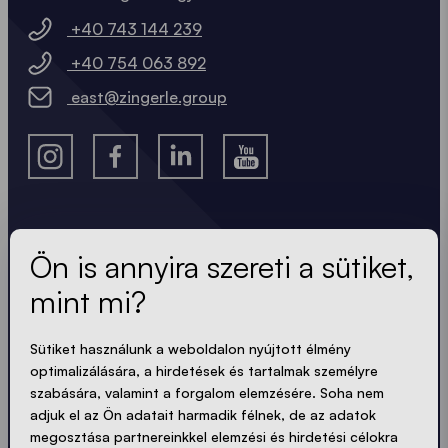
+40 743 144 239
+40 754 063 892
east@zingerle.group
A legfrissebb hírek.
Ön is annyira szereti a sütiket,
mint mi?
Mindig naprakész. Nincs spam! Rövid, ropogós és
tömör. Akárcsak a sátraink.
Sütiket használunk a weboldalon nyújtott élmény
optimalizálására, a hirdetések és tartalmak személyre
szabására, valamint a forgalom elemzésére. Soha nem
adjuk el az Ön adatait harmadik félnek, de az adatok
ADATVÉDELEM ELFOGADÁSA
megosztása partnereinkkel elemzési és hirdetési célokra