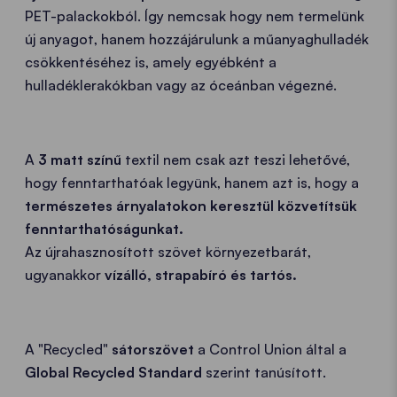
PET-palackokból. Így nemcsak hogy nem termelünk
új anyagot, hanem hozzájárulunk a műanyaghulladék
csökkentéséhez is, amely egyébként a
hulladéklerakókban vagy az óceánban végezné.
A
3 matt színű
textil nem csak azt teszi lehetővé,
hogy fenntarthatóak legyünk, hanem azt is, hogy a
természetes árnyalatokon keresztül közvetítsük
fenntarthatóságunkat.
Az újrahasznosított szövet környezetbarát,
ugyanakkor
vízálló, strapabíró és tartós.
A "Recycled"
sátorszövet
a Control Union által a
Global Recycled Standard
szerint tanúsított.