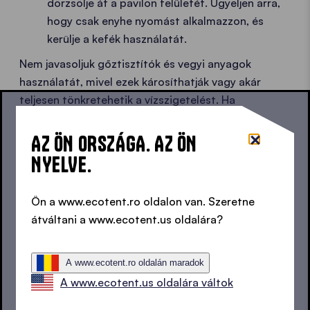
dörzsölje át a pavilon felületét. Ügyeljen arra,
hogy csak enyhe nyomást alkalmazzon, és
kerülje a kefék használatát.
Nem javasoljuk gőztisztítók és vegyi anyagok
használatát, mivel ezek károsíthatják vagy akár
teljesen tönkretehetik a vízszigetelést. Ha
tisztítószert szeretne használni, használjon egy
kevés
semleges szappant
, amelyet langyos vízben
AZ ÖN ORSZÁGA. AZ ÖN
old fel. A nagynyomású tisztítóeszköz szintén nem
NYELVE.
alkalmas a
poliészter szövethez
.
Ön a www.ecotent.ro oldalon van. Szeretne
átváltani a www.ecotent.us oldalára?
MINDIG KÉSZEN
EGYSZERŰ
A www.ecotent.ro oldalán maradok
A www.ecotent.us oldalára váltok
Ez a kíméletes tisztítási módszer az Ecotent®