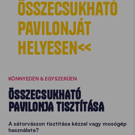
összecsukható
pavilonját
helyesen<<
KÖNNYEDÉN & EGYSZERŰEN
ÖSSZECSUKHATÓ
PAVILONJA TISZTÍTÁSA
A sátorvászon tisztítása kézzel vagy mosógép
használata?