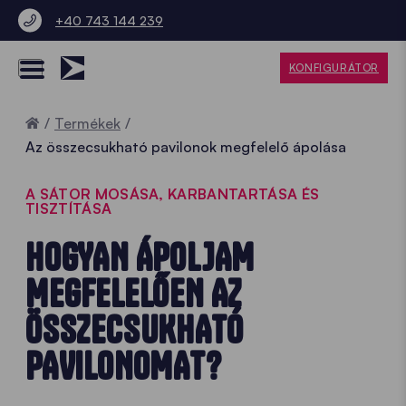
+40 743 144 239
KONFIGURÁTOR
Home
Termékek
Az összecsukható pavilonok megfelelő ápolása
A SÁTOR MOSÁSA, KARBANTARTÁSA ÉS
TISZTÍTÁSA
HOGYAN ÁPOLJAM
MEGFELELŐEN AZ
ÖSSZECSUKHATÓ
PAVILONOMAT?