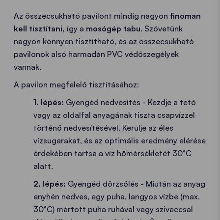
Az összecsukható pavilont mindig nagyon
finoman
kell tisztítani,
így a
mosógép tabu
. Szövetünk
nagyon könnyen tisztítható, és az összecsukható
pavilonok alsó harmadán PVC védőszegélyek
vannak.
A pavilon megfelelő tisztításához:
1. lépés:
Gyengéd nedvesítés - Kezdje a tető
vagy az oldalfal anyagának tiszta csapvízzel
történő nedvesítésével. Kerülje az éles
vízsugarakat, és az optimális eredmény elérése
érdekében tartsa a víz hőmérsékletét 30°C
alatt.
2. lépés:
Gyengéd dörzsölés - Miután az anyag
enyhén nedves, egy puha, langyos vízbe (max.
30°C) mártott puha ruhával vagy szivaccsal