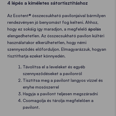
4 lépés a kíméletes sátortisztításhoz
Az Ecotent® összecsukható pavilonjaival bármilyen
rendezvényen jó benyomást fog kelteni. Ahhoz,
hogy ez sokáig így maradjon, a megfelelő
ápolás
elengedhetetlen. Az összecsukható pavilon kültéri
használatakor elkerülhetetlen, hogy némi
szennyeződés előforduljon. Elmagyarázzuk, hogyan
tisztíthatja ezeket könnyedén.
Távolítsa el a leveleket és egyéb
szennyeződéseket a pavilonról
Tisztítsa meg a pavilont langyos vízzel és
enyhe mosószerrel
Hagyja a pavilont teljesen megszáradni
Csomagolja és tárolja megfelelően a
pavilont.