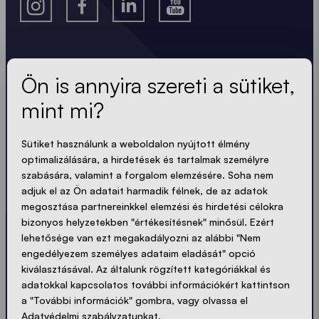
A legfrissebb hírek.
Ön is annyira szereti a sütiket,
mint mi?
Mindig naprakész. Nincs spam! Rövid, ropogós és
tömör. Akárcsak a sátraink.
Sütiket használunk a weboldalon nyújtott élmény
LOADING - LOADING - LOADING - LOADING -
optimalizálására, a hirdetések és tartalmak személyre
szabására, valamint a forgalom elemzésére. Soha nem
adjuk el az Ön adatait harmadik félnek, de az adatok
ADATVÉDELEM ELFOGADÁSA
megosztása partnereinkkel elemzési és hirdetési célokra
bizonyos helyzetekben "értékesítésnek" minősül. Ezért
lehetősége van ezt megakadályozni az alábbi "Nem
engedélyezem személyes adataim eladását" opció
kiválasztásával. Az általunk rögzített kategóriákkal és
Küldés
adatokkal kapcsolatos további információkért kattintson
a "További információk" gombra, vagy olvassa el
Adatvédelmi szabályzatunkat.