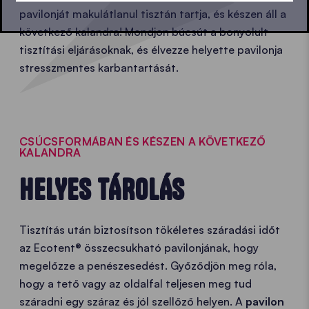
pavilonját makulátlanul tisztán tartja, és készen áll a
következő kalandra! Mondjon búcsút a bonyolult
tisztítási eljárásoknak, és élvezze helyette pavilonja
stresszmentes karbantartását.
CSÚCSFORMÁBAN ÉS KÉSZEN A KÖVETKEZŐ
KALANDRA
HELYES TÁROLÁS
Tisztítás után biztosítson tökéletes száradási időt
az Ecotent® összecsukható pavilonjának, hogy
megelőzze a penészesedést. Győződjön meg róla,
hogy a tető vagy az oldalfal teljesen meg tud
száradni egy száraz és jól szellőző helyen. A
pavilon