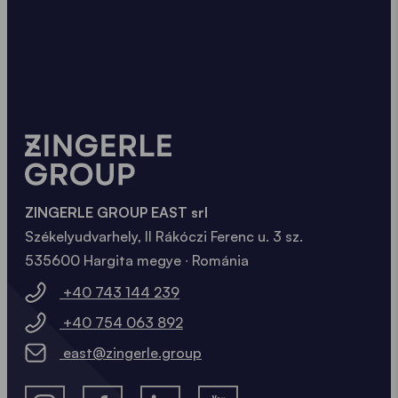
ZINGERLE GROUP EAST srl
Székelyudvarhely, II Rákóczi Ferenc u. 3 sz.
535600 Hargita megye ∙ Románia
+40 743 144 239
+40 754 063 892
east@zingerle.group