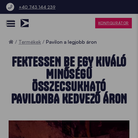
+40 743 144 239
KONFIGURÁTOR
Home
Termékek
Pavilon a legjobb áron
FEKTESSEN BE EGY KIVÁLÓ
MINŐSÉGŰ
ÖSSZECSUKHATÓ
PAVILONBA KEDVEZŐ ÁRON