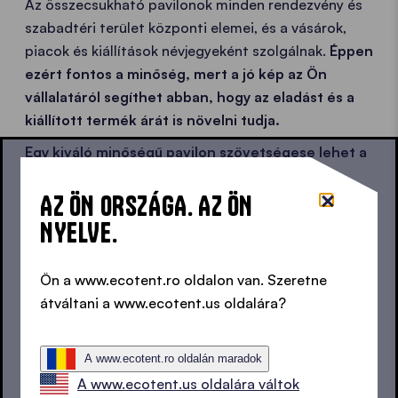
Az összecsukható pavilonok minden rendezvény és
szabadtéri terület központi elemei, és a vásárok,
piacok és kiállítások névjegyeként szolgálnak.
Éppen
ezért fontos a minőség, mert a
jó kép
az Ön
vállalatáról segíthet abban, hogy az eladást és a
kiállított termék árát is növelni tudja.
Egy kiváló minőségű pavilon szövetségese lehet a
sikerhez vezető úton.
AZ ÖN ORSZÁGA. AZ ÖN
NYELVE.
A BOLYGÓNKÉRT -A BOLYGÓNKÉRT -
Ön a www.ecotent.ro oldalon van. Szeretne
átváltani a www.ecotent.us oldalára?
A www.ecotent.ro oldalán maradok
A www.ecotent.us oldalára váltok