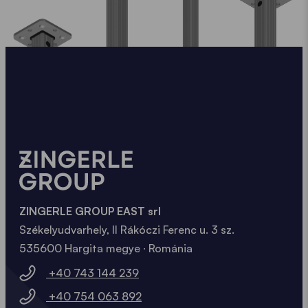
ZINGERLE GROUP EAST srl
Székelyudvarhely, II Rákóczi Ferenc u. 3 sz.
535600 Hargita megye ∙ Románia
+40 743 144 239
+40 754 063 892