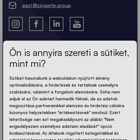
east@zingerle.group
Ön is annyira szereti a sütiket,
A legfrissebb hírek.
mint mi?
Mindig naprakész. Nincs spam! Rövid, ropogós és
Sütiket használunk a weboldalon nyújtott élmény
tömör. Akárcsak a sátraink.
optimalizálására, a hirdetések és tartalmak személyre
LOADING - LOADING - LOADING - LOADING -
szabására, valamint a forgalom elemzésére. Soha nem
adjuk el az Ön adatait harmadik félnek, de az adatok
megosztása partnereinkkel elemzési és hirdetési célokra
ADATVÉDELEM ELFOGADÁSA
bizonyos helyzetekben "értékesítésnek" minősül. Ezért
lehetősége van ezt megakadályozni az alábbi "Nem
engedélyezem személyes adataim eladását" opció
kiválasztásával. Az általunk rögzített kategóriákkal és
adatokkal kapcsolatos további információkért kattintson