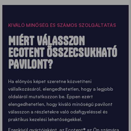
KIVÁLÓ MINŐSÉG ÉS SZÁMOS SZOLGÁLTATÁS
MIÉRT VÁLASSZON
ECOTENT ÖSSZECSUKHATÓ
PAVILONT?
Ha előnyös képet szeretne közvetíteni
vállalkozásáról, elengedhetetlen, hogy a legjobb
oldaláról mutatkozzon be. Éppen ezért
elengedhetetlen, hogy kiváló minőségű pavilont
válasszon
a részletekre való odafigyeléssel
és
praktikus kezelési lehetőségekkel.
Ezenkívül
gyártójaként
, az Ecotent® az Ön számára