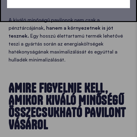
A kiváló minőségű pavilonok nem csak a
pénztárcájának
, hanem a környezetnek is jót
tesznek
.
Egy hosszú élettartamú termék lehetővé
teszi a gyártás során az energiaköltségek
hatékonyságának maximalizálását és egyúttal a
hulladék minimalizálását.
AMIRE FIGYELNIE KELL,
AMIKOR KIVÁLÓ MINŐSÉGŰ
ÖSSZECSUKHATÓ PAVILONT
VÁSÁROL