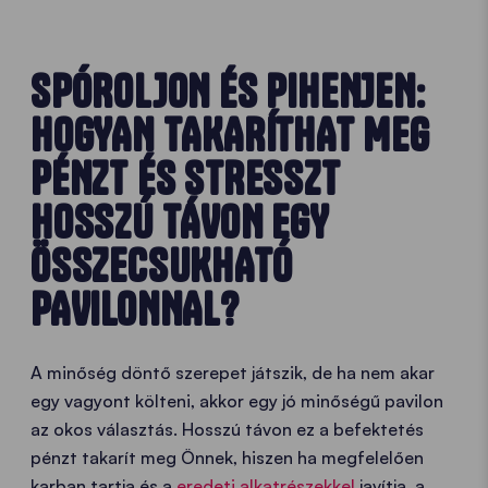
SPÓROLJON ÉS PIHENJEN:
HOGYAN TAKARÍTHAT MEG
PÉNZT ÉS STRESSZT
HOSSZÚ TÁVON EGY
ÖSSZECSUKHATÓ
PAVILONNAL?
A minőség döntő szerepet játszik, de ha nem akar
egy vagyont költeni, akkor egy jó minőségű pavilon
az okos választás. Hosszú távon ez a befektetés
pénzt takarít meg Önnek, hiszen ha megfelelően
karban tartja és a
eredeti alkatrészekkel
javítja, a