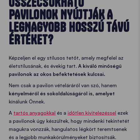
ÖSSZECSUKHATÓ
PAVILONOK NYÚJTJÁK A
LEGNAGYOBB HOSSZÚ TÁVÚ
ÉRTÉKET?
Képzeljen el egy stílusos tetőt, amely megfelel az
életstílusának, és évekig tart.
A kiváló minőségű
pavilonok az okos befektetések kulcsai.
Nem csak a pavilon vételáráról van szó, hanem
kényelméről és sokoldalúságáról is, amelyet
kínálunk Önnek.
A
tartós anyagokkal
és a
időtlen kivitelezéssel
ezek
a pavilonok úgy készültek, hogy mindenki tekintetét
magukra vonzzák, hangulatos légkört teremtsenek
és a legjobb munkakörülményeket biztosítsák.