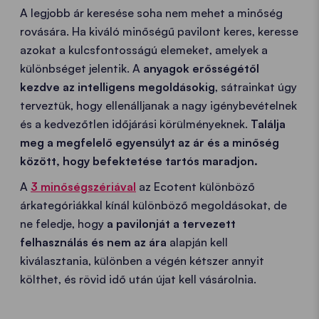
A legjobb ár keresése soha nem mehet a minőség
rovására. Ha kiváló minőségű pavilont keres, keresse
azokat a kulcsfontosságú elemeket, amelyek a
különbséget jelentik. A
anyagok erősségétől
kezdve az intelligens megoldásokig
, sátrainkat úgy
terveztük, hogy ellenálljanak a nagy igénybevételnek
és a kedvezőtlen időjárási körülményeknek.
Találja
meg a megfelelő egyensúlyt az ár és a minőség
között, hogy befektetése tartós maradjon.
A
3 minőségszériával
az Ecotent különböző
árkategóriákkal kínál különböző megoldásokat, de
ne feledje, hogy
a pavilonját a tervezett
felhasználás és nem az ára
alapján kell
kiválasztania, különben a végén kétszer annyit
költhet, és rövid idő után újat kell vásárolnia.