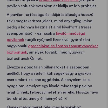
pavilon sok-sok évszakon át kiállja az idő próbáját.
A pavilon tartóssága és időjárásállósága hosszú
távú megtakarítást jelent, mind anyagilag, mind
pedig a könnyű használat által kiváltott stressz
szempontjából - ezt csak a
kiváló minőségű
pavilonok
tudják nyújtani! Ezenkívül gyártóként
nagyvonalú
garanciákat és fontos tanúsítványokat
biztosítunk
, amelyek további megnyugvást
biztosítanak Önnek.
Élvezze a gondtalan pillanatokat a szabadban
anélkül, hogy a rejtett költségek vagy a gyakori
csere miatt kellene aggódnia. A kényelem és a
nyugalom, amelyet egy kiváló minőségű pavilon
nyújt Önnek, felbecsülhetetlen értékű. Hosszú távú
befektetés, amely élménnyé válik!
Önnek melyik méret felel meg leginkább?