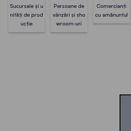
Sucursale și u
Persoane de
Comercianți
nități de prod
vânzări și sho
cu amănuntul
ucție
wroom-uri