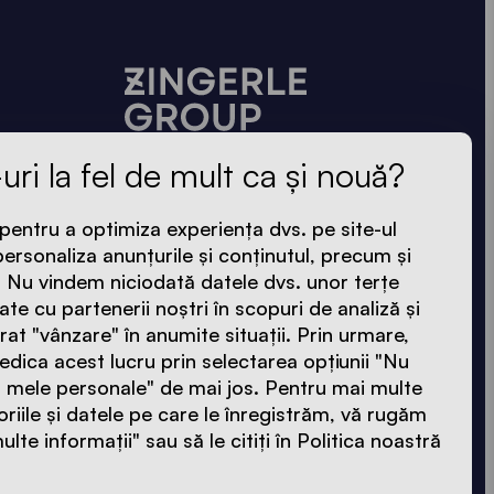
ZINGERLE GROUP EAST srl
uri la fel de mult ca și nouă?
Odorheiu Secuiesc ∙ Str. II Rákóczi
Ferenc nr.3
pentru a optimiza experiența dvs. pe site-ul
ersonaliza anunțurile și conținutul, precum și
535600 Jud. Harghita ∙ România
l. Nu vindem niciodată datele dvs. unor terțe
+40 743 144 239
te cu partenerii noștri în scopuri de analiză și
+40 754 063 892
rat "vânzare" în anumite situații. Prin urmare,
edica acest lucru prin selectarea opțiunii "Nu
east@zingerle.group
 mele personale" de mai jos. Pentru mai multe
riile și datele pe care le înregistrăm, vă rugăm
ulte informații" sau să le citiți în Politica noastră