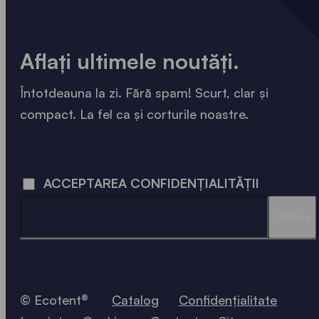
Aflați ultimele noutăți.
Întotdeauna la zi. Fără spam! Scurt, clar și
compact. La fel ca și corturile noastre.
LOADING - LOADING - LOADING - LOADING -
ACCEPTAREA CONFIDENȚIALITĂȚII
Trimitere
© Ecotent®
Catalog
Confidențialitate