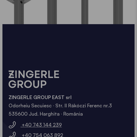
Un pavilion pliabil cu tejghea deschide o gamă largă
de utilizări posibile în toate domeniile. Folosiți-l, de
exemplu, ca un cort de piață, ca stand de informare
sau la următorul târg și prezentați-vă produsele cu
pricepere! Posibilitățile sunt multe și, cu siguranță,
veți folosi tejgheaua pentru a crea o ocazie
excelentă de a discuta cu clienții sau oaspeții dvs.
într-o ambianță atrăgătoare.
ZINGERLE GROUP EAST srl
Odorheiu Secuiesc ∙ Str. II Rákóczi Ferenc nr.3
535600 Jud. Harghita ∙ România
+40 743 144 239
+40 754 063 892