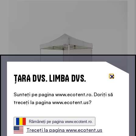
ȚARA DVS. LIMBA DVS.
Sunteți pe pagina www.ecotent.ro. Doriți să
treceți la pagina www.ecotent.us?
Rămâneți pe pagina www.ecotent.ro.
PROTECȚIE ÎMPOTRIVA VÂNTULUI ȘI A OCHILOR
Treceți la pagina www.ecotent.us
CURIOȘI