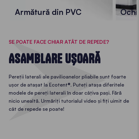
Armătură din PVC
Ochi
SE POATE FACE CHIAR ATÂT DE REPEDE?
ASAMBLARE UȘOARĂ
Pereții laterali ale pavilioanelor pliabile sunt foarte
ușor de atașat la Ecotent®. Puteți atașa diferitele
modele de pereți laterali în doar câțiva pași. Fără
nicio unealtă. Urmăriți tutorialul video și fiți uimit de
cât de repede se poate!