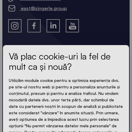
east@zingerle.group
Vă plac cookie-uri la fel de
Aflați ultimele noutăți.
mult ca și nouă?
Întotdeauna la zi. Fără spam! Scurt, clar și compact.
La fel ca și corturile noastre.
Utilizăm module cookie pentru a optimiza experiența dvs.
pe site-ul nostru web și pentru a personaliza anunțurile și
LOADING - LOADING - LOADING - LOADING -
conținutul, precum și pentru a analiza traficul. Nu vindem
niciodată datele dvs. unor terțe părți, dar schimbul de
ACCEPTAREA CONFIDENȚIALITĂȚII
date cu partenerii noștri în scopuri de analiză și publicitate
este considerat "vânzare" în anumite situații. Prin urmare,
aveți opțiunea de a împiedica acest lucru prin selectarea
opțiunii "Nu permit vânzarea datelor mele personale" de