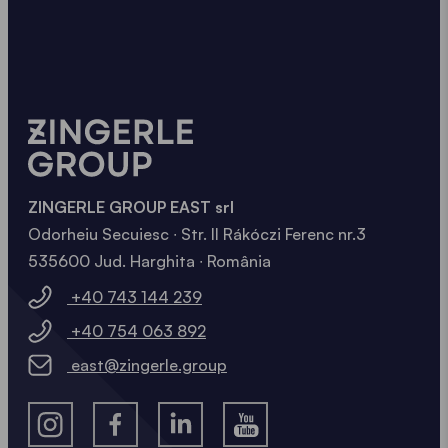
ZINGERLE GROUP EAST srl
Odorheiu Secuiesc ∙ Str. II Rákóczi Ferenc nr.3
535600 Jud. Harghita ∙ România
+40 743 144 239
+40 754 063 892
east@zingerle.group