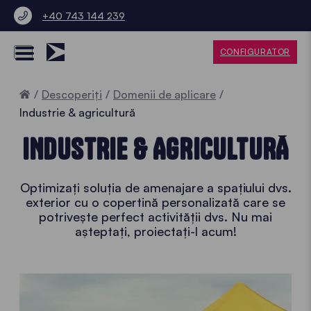
+40 743 144 239
CONFIGURATOR
Home
Descoperiți
Domenii de aplicare
Industrie & agricultură
INDUSTRIE & AGRICULTURĂ
Optimizați soluția de amenajare a spațiului dvs.
exterior cu o copertină personalizată care se
potrivește perfect activității dvs. Nu mai
așteptați, proiectați-l acum!