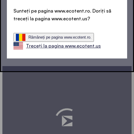
CONFIGURATOR DE PAVILION PLIABIL
Sunteți pe pagina www.ecotent.ro. Doriți să
PROIECTAREA
treceți la pagina www.ecotent.us?
PAVILIONULUI DVS. PLIABIL
Rămâneți pe pagina www.ecotent.ro.
Treceți la pagina www.ecotent.us