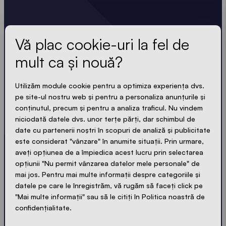
Aflați ultimele noutăți.
Vă plac cookie-uri la fel de
mult ca și nouă?
Întotdeauna la zi. Fără spam! Scurt, clar și compact.
La fel ca și corturile noastre.
Utilizăm module cookie pentru a optimiza experiența dvs.
pe site-ul nostru web și pentru a personaliza anunțurile și
LOADING - LOADING - LOADING - LOADING -
conținutul, precum și pentru a analiza traficul. Nu vindem
niciodată datele dvs. unor terțe părți, dar schimbul de
ACCEPTAREA CONFIDENȚIALITĂȚII
date cu partenerii noștri în scopuri de analiză și publicitate
este considerat "vânzare" în anumite situații. Prin urmare,
aveți opțiunea de a împiedica acest lucru prin selectarea
opțiunii "Nu permit vânzarea datelor mele personale" de
mai jos. Pentru mai multe informații despre categoriile și
Trimitere
datele pe care le înregistrăm, vă rugăm să faceți click pe
"Mai multe informații" sau să le citiți în Politica noastră de
confidențialitate.
© Ecotent®
Catalog
Confidențialitate