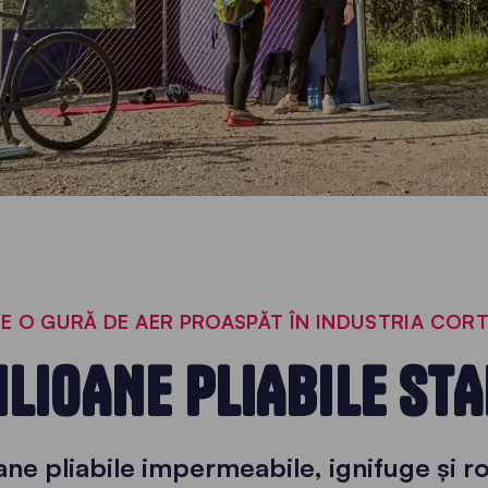
 O GURĂ DE AER PROASPĂT ÎN INDUSTRIA CORTU
ILIOANE PLIABILE STA
ane pliabile impermeabile, ignifuge și 