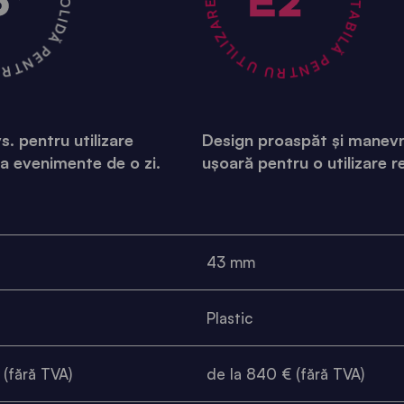
O SOLUȚIE STABILĂ PENTRU UTILIZARE REGULATĂ •
UTILIZARE OCAZIONALĂ •
s. pentru utilizare
Design proaspăt și manev
la evenimente de o zi.
ușoară pentru o utilizare r
43 mm
Plastic
 (fără TVA)
de la 840 € (fără TVA)