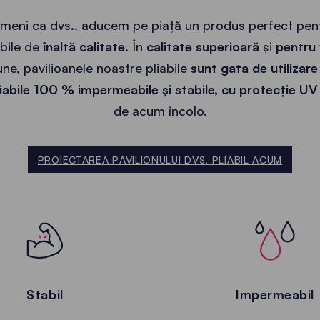
meni ca dvs., aducem pe piață un produs perfect pen
bile de
înaltă calitate
. În
calitate superioară
și
pentru 
une, pavilioanele noastre pliabile
sunt gata de utilizare
liabile 100 % impermeabile și stabile, cu protecție UV 
de acum încolo.
PROIECTAREA PAVILIONULUI DVS. PLIABIL ACUM
Stabil
Impermeabil