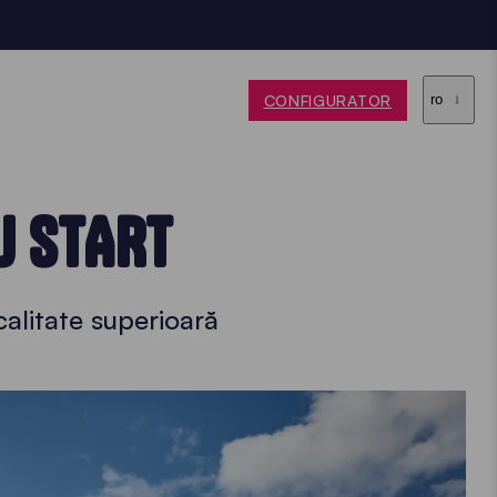
CONFIGURATOR
ro
U START
 calitate superioară