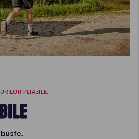
RILOR PLIABILE.
BILE
robuste.