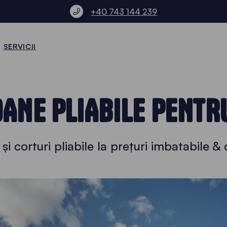
+40 743 144 239
SERVICII
OANE PLIABILE PENTR
 și corturi pliabile la prețuri imbatabile &