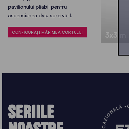
pavilionului pliabil pentru
ascensiunea dvs. spre vârf.
CONFIGURAȚI MĂRIMEA CORTULUI
3x3 m
SERIILE