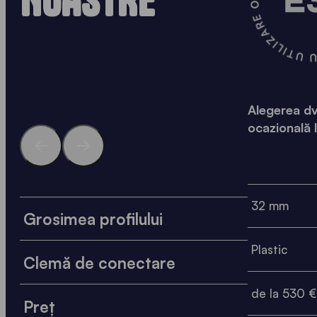
O SOLUȚIE SOLIDĂ PENTRU 
NOASTRE
Alegerea dv
ocazională 
32 mm
Grosimea profilului
Plastic
Clemă de conectare
de la 530 €
Preț