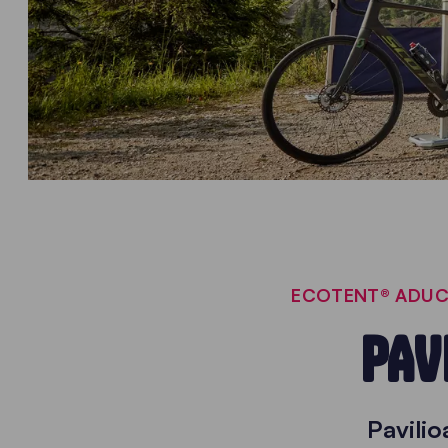
ECOTENT® ADUCE
PAV
Pavilio