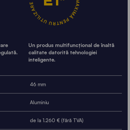
STABILITATE MAXIMĂ PENTRU UTILIZARE FRECVENTĂ •
rare
Un produs multifuncțional de înaltă
egulată.
calitate datorită tehnologiei
inteligente.
46 mm
Aluminiu
de la 1.260 € (fără TVA)