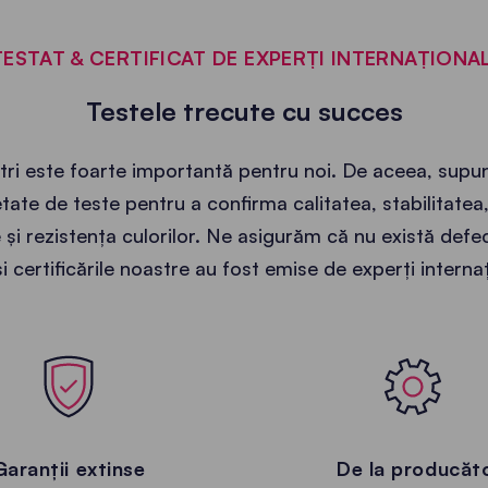
TESTAT & CERTIFICAT DE EXPERȚI INTERNAȚIONAL
Testele trecute cu succes
oștri este foarte importantă pentru noi. De aceea, sup
etate de teste pentru a confirma calitatea, stabilitatea
e și rezistența culorilor. Ne asigurăm că nu există def
i certificările noastre au fost emise de experți internaț
Garanții extinse
De la producăt