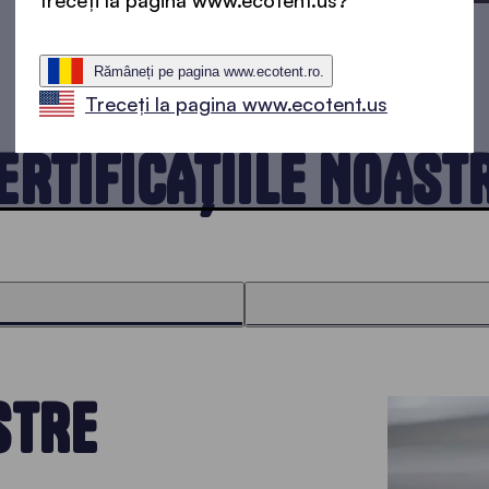
treceți la pagina www.ecotent.us?
Rămâneți pe pagina www.ecotent.ro.
Treceți la pagina www.ecotent.us
ERTIFICAȚIILE NOAST
STRE