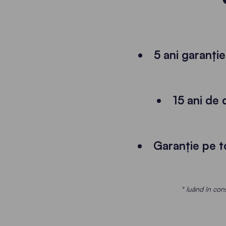
5 ani garanți
15 ani de 
Garanție pe to
* luând în consi