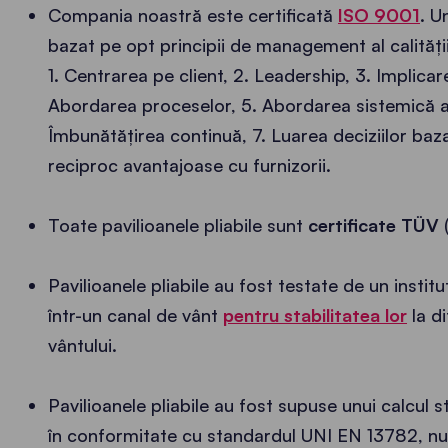
Compania noastră este certificată
ISO 9001
. U
bazat pe opt principii de management al calității
1. Centrarea pe client, 2. Leadership, 3. Implicar
Abordarea proceselor, 5. Abordarea sistemică 
Îmbunătățirea continuă, 7. Luarea deciziilor baza
reciproc avantajoase cu furnizorii.
Toate pavilioanele pliabile sunt
certificate TÜV
(
Pavilioanele pliabile au fost testate de un instit
într-un canal de vânt
pentru stabilitatea lor
la di
vântului.
Pavilioanele pliabile au fost supuse unui calcul s
în conformitate cu standardul UNI EN 13782, n