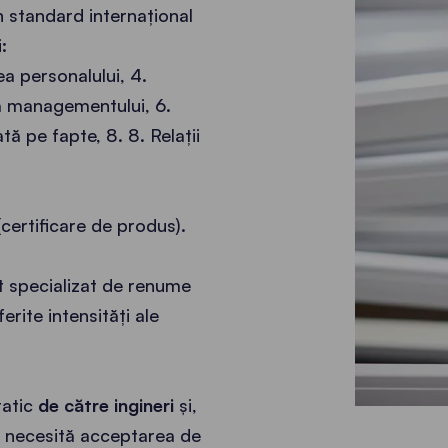
n standard internațional
:
ea personalului, 4.
a managementului, 6.
tă pe fapte, 8. 8. Relații
certificare de produs).
ut specializat de renume
ferite intensități ale
tatic
de către ingineri
și,
u necesită acceptarea de