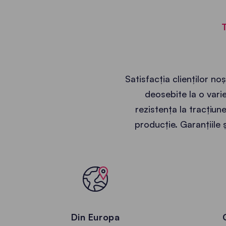
Satisfacția clienților n
deosebite la o vari
rezistența la tracțiun
producție. Garanțiile ș
Din Europa