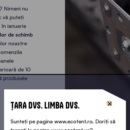
? Nimeni nu
: vă puteți
în ianuarie
elor de schimb
elor noastre
comenzile
oanele
erioară de 10
că produsele
ȚARA DVS. LIMBA DVS.
Sunteți pe pagina www.ecotent.ro. Doriți să