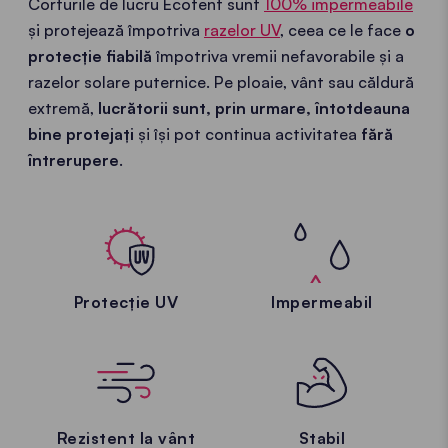
Corturile de lucru Ecotent sunt
100% impermeabile
și protejează împotriva
razelor UV
, ceea ce le face
o
protecție fiabilă
împotriva vremii nefavorabile și a
razelor solare puternice. Pe ploaie, vânt sau căldură
extremă,
lucrătorii sunt, prin urmare, întotdeauna
bine protejați
și își pot continua activitatea
fără
întrerupere
.
Protecție UV
Impermeabil
Rezistent la vânt
Stabil