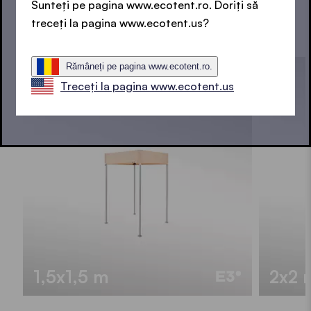
Sunteți pe pagina www.ecotent.ro. Doriți să
treceți la pagina www.ecotent.us?
TOATE MĂRIMILE DINTR-O PRIVIRE
Rămâneți pe pagina www.ecotent.ro.
Treceți la pagina www.ecotent.us
1,5x1,5 m
2x2 