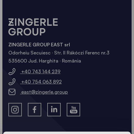
ZINGERLE GROUP EAST srl
Odorheiu Secuiesc ∙ Str. II Rákóczi Ferenc nr.3
535600 Jud. Harghita ∙ România
+40 743 144 239
+40 754 063 892
east@zingerle.group