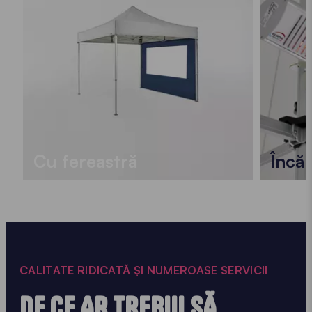
Cu fereastră
Încăl
CALITATE RIDICATĂ ȘI NUMEROASE SERVICII
DE CE AR TREBUI SĂ