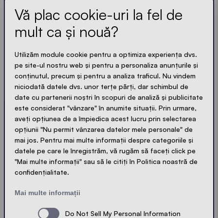
Aflați ultimele noutăți.
Vă plac cookie-uri la fel de
mult ca și nouă?
Întotdeauna la zi. Fără spam! Scurt, clar și compact.
La fel ca și corturile noastre.
Utilizăm module cookie pentru a optimiza experiența dvs.
pe site-ul nostru web și pentru a personaliza anunțurile și
LOADING - LOADING - LOADING - LOADING -
conținutul, precum și pentru a analiza traficul. Nu vindem
niciodată datele dvs. unor terțe părți, dar schimbul de
ACCEPTAREA CONFIDENȚIALITĂȚII
date cu partenerii noștri în scopuri de analiză și publicitate
este considerat "vânzare" în anumite situații. Prin urmare,
aveți opțiunea de a împiedica acest lucru prin selectarea
opțiunii "Nu permit vânzarea datelor mele personale" de
mai jos. Pentru mai multe informații despre categoriile și
Trimitere
datele pe care le înregistrăm, vă rugăm să faceți click pe
"Mai multe informații" sau să le citiți în Politica noastră de
confidențialitate.
© Ecotent®
Catalog
Confidențialitate
Mai multe informații
Imprint
Cookies
Contact
Sitemap
Do Not Sell My Personal Information